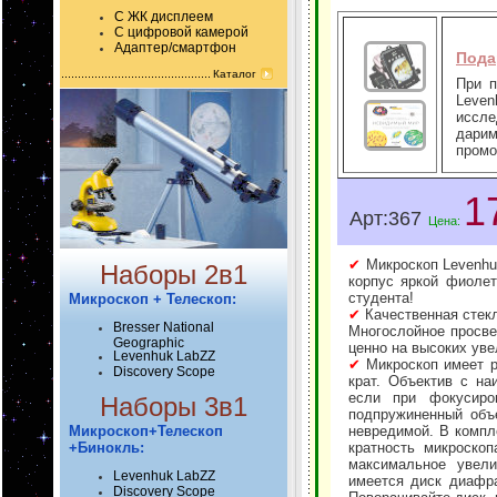
С ЖК дисплеем
С цифровой камерой
Адаптер/смартфон
Пода
Каталог
При п
Leve
иссле
дари
промо
1
Арт:367
Цена:
✔
Микроскоп Levenhu
Наборы 2в1
корпус яркой фиолет
студента!
Микроскоп + Телескоп:
✔
Качественная стекл
Bresser National
Многослойное просве
Geographic
ценно на высоких ув
Levenhuk LabZZ
✔
Микроскоп имеет ре
Discovery Scope
крат. Объектив с н
если при фокусиро
Наборы 3в1
подпружиненный объе
Микроскоп+Телескоп
невредимой. В компл
+Бинокль:
кратность микроско
максимальное увели
Levenhuk LabZZ
имеется диск диафра
Discovery Scope