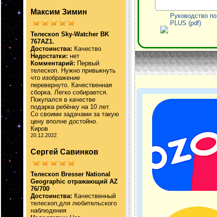
Максим Зимин
Руководство по
PLUS (pdf)
Телескоп Sky-Watcher BK
767AZ1.
Достоинства:
Качество
Недостатки:
нет
Комментарий:
Первый
телескоп. Нужно привыкнуть
что изображение
перевернуто. Качественная
сборка. Легко собирается.
Покупался в качестве
подарка ребёнку на 10 лет.
Со своими задачами за такую
цену вполне достойно.
Киров
20.12.2022
Сергей Савинков
Телескоп Bresser National
Geographic отражающий AZ
76/700
Достоинства:
Качественный
телескоп,для любительского
наблюдения