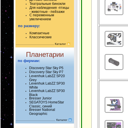
Театральные бинокли
Для наблюдения -птицы
- животные - пейзажи
С переменным
увеличением
по размеру:
Компактные
Классические
Каталог
Планетарии
по фирмам:
Discovery Star Sky P5
Discovery Star Sky P7
Levenhuk LabZZ SP20
Grey
Levenhuk LabZZ SP30
White
Levenhuk LabZZ SP30
Black
Bresser Junior
SEGATOYS HomeStar
Classic, синий
Bresser National
Geographic
Каталог