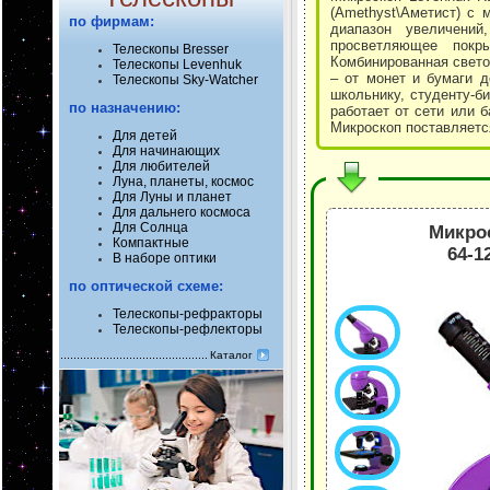
(Amethyst\Аметист) с 
по фирмам:
диапазон увеличений
просветляющее покр
Телескопы Bresser
Комбинированная свето
Телескопы Levenhuk
– от монет и бумаги 
Телескопы Sky-Watcher
школьнику, студенту-б
по назначению:
работает от сети или 
Микроскоп поставляется
Для детей
Для начинающих
Для любителей
Луна, планеты, космос
Для Луны и планет
Для дальнего космоса
Для Солнца
Микрос
Компактные
64-1
В наборе оптики
по оптической схеме:
Телескопы-рефракторы
Телескопы-рефлекторы
Каталог