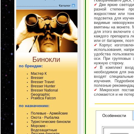
Поворачивайте диск, 
✔
Две яркие светоди
Каталог
разной степени пр
жидкостями или тон
подсветка для изуче
видимые невооружен
вмятины на монете. 
для этого включите 
каждого препарата л
или от батареек, поэ
✔
Корпус изготовлен
использования, напр
удобства пользовате
Бинокли
оси. При групповых 
нужную сторону.
по брендам:
✔
В комплект входи
необходимое для зна
Мастер К
входят специальные
Bresser
изучения. Подробно
Bresser Travel
полезные рекомендац
Bresser Hunter
✔
Микроскоп постав
Bresser National
сломаются и не потер
Geographic
Praktica Falcon
по назначению:
Полевые - Армейские
Особенности
Охота - Рыбалка
Туристические бинокли
Морские -
Водозащитные
Детские бинокли