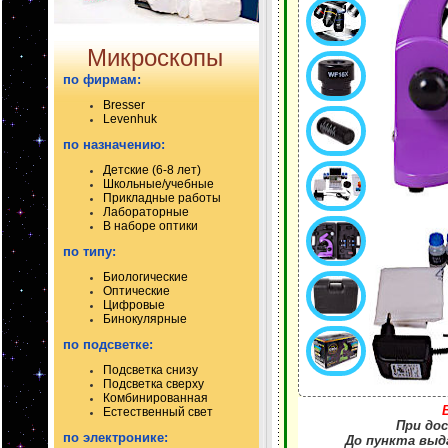
Микроскопы
по фирмам:
Bresser
Levenhuk
по назначению:
Детские (6-8 лет)
Школьные/учебные
Прикладные работы
Лабораторные
В наборе оптики
по типу:
Биологические
Оптические
Цифровые
Бинокулярные
по подсветке:
Подсветка снизу
Подсветка сверху
Комбинированная
Естественный свет
При дос
по электронике:
До пункта выда