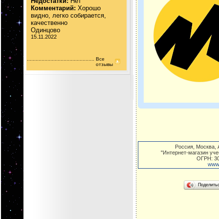
Недостатки:
Нет
Комментарий:
Хорошо
видно, легко собирается,
качественно
Одинцово
15.11.2022
Все
отзывы
Россия
,
Москва
,
А
"Интернет-магазин уче
ОГРН: 3
www.
Поделить