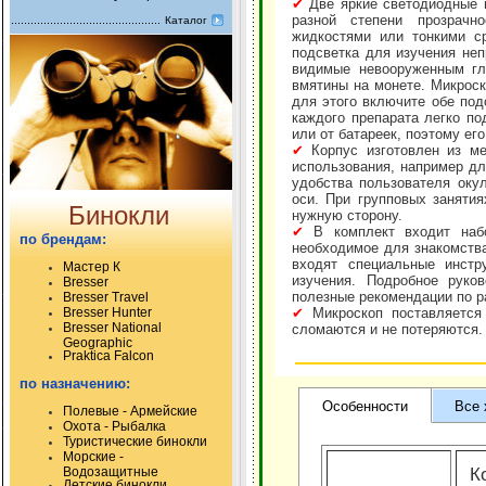
✔
Две яркие светодиодные п
разной степени прозрачн
Каталог
жидкостями или тонкими ср
подсветка для изучения не
видимые невооруженным гл
вмятины на монете. Микроск
для этого включите обе под
каждого препарата легко по
или от батареек, поэтому ег
✔
Корпус изготовлен из ме
использования, например дл
удобства пользователя окул
оси. При групповых заняти
Бинокли
нужную сторону.
✔
В комплект входит набо
по брендам:
необходимое для знакомства
входят специальные инстр
Мастер К
изучения. Подробное руко
Bresser
полезные рекомендации по р
Bresser Travel
Bresser Hunter
✔
Микроскоп поставляется
Bresser National
сломаются и не потеряются.
Geographic
Praktica Falcon
по назначению:
Особенности
Все 
Полевые - Армейские
Охота - Рыбалка
Туристические бинокли
Морские -
Водозащитные
К
Детские бинокли