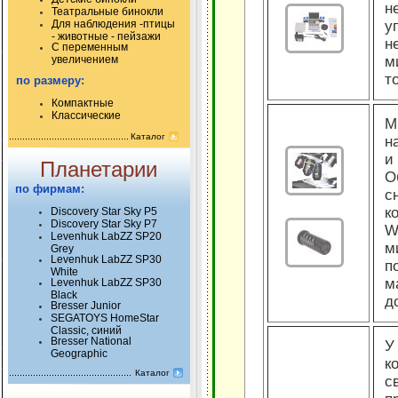
н
Театральные бинокли
Для наблюдения -птицы
у
- животные - пейзажи
н
С переменным
увеличением
м
т
по размеру:
Компактные
Классические
М
Каталог
н
и
Планетарии
О
по фирмам:
с
к
Discovery Star Sky P5
Discovery Star Sky P7
W
Levenhuk LabZZ SP20
м
Grey
Levenhuk LabZZ SP30
п
White
м
Levenhuk LabZZ SP30
Black
д
Bresser Junior
SEGATOYS HomeStar
Classic, синий
Bresser National
У
Geographic
к
Каталог
с