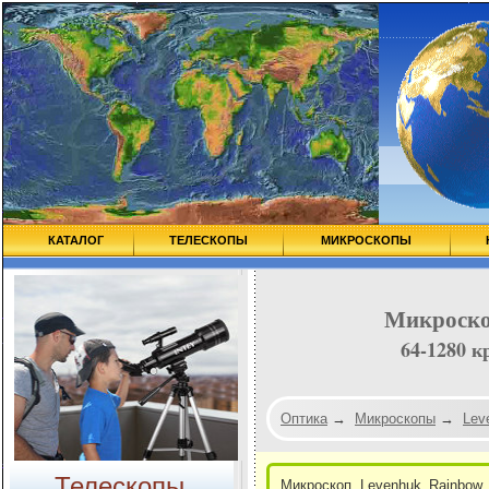
КАТАЛОГ
ТЕЛЕСКОПЫ
МИКРОСКОПЫ
Микроско
64-1280 к
Оптика
→
Микроскопы
→
Lev
Телескопы
Микроскоп Levenhuk Rainbow