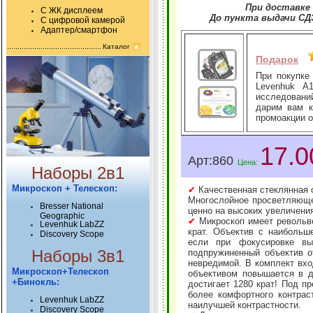
При доставке 
С ЖК дисплеем
До пункта выдачи СДЭ
С цифровой камерой
Адаптер/смартфон
Каталог
Подарок
При покупке
Levenhuk A
исследовани
дарим вам к
промоакции о
17.0
Арт:860
Цена:
Наборы 2в1
Микроскоп + Телескоп:
✔
Качественная стеклянная о
Многослойное просветляюще
Bresser National
ценно на высоких увеличени
Geographic
✔
Микроскоп имеет револьве
Levenhuk LabZZ
крат. Объектив с наибольш
Discovery Scope
если при фокусировке вы
Наборы 3в1
подпружиненный объектив о
невредимой. В комплект вхо
Микроскоп+Телескоп
объективом повышается в д
+Бинокль:
достигает 1280 крат! Под 
более комфортного контрас
Levenhuk LabZZ
наилучшей контрастности.
Discovery Scope