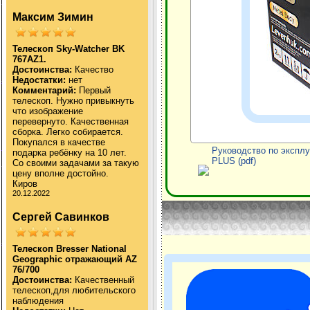
Максим Зимин
Телескоп Sky-Watcher BK
767AZ1.
Достоинства:
Качество
Недостатки:
нет
Комментарий:
Первый
телескоп. Нужно привыкнуть
что изображение
перевернуто. Качественная
сборка. Легко собирается.
Покупался в качестве
Руководство по эксплу
подарка ребёнку на 10 лет.
PLUS (pdf)
Со своими задачами за такую
цену вполне достойно.
Киров
20.12.2022
Сергей Савинков
Телескоп Bresser National
Geographic отражающий AZ
76/700
Достоинства:
Качественный
телескоп,для любительского
наблюдения