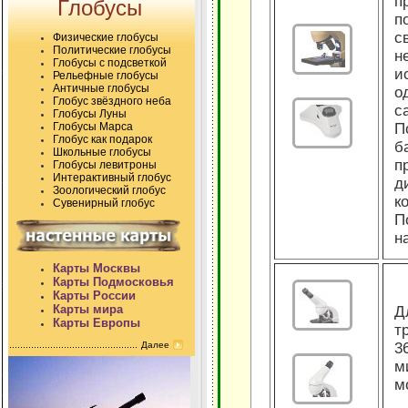
п
Глобусы
п
с
Физические глобусы
Политические глобусы
н
Глобусы с подсветкой
и
Рельефные глобусы
Античные глобусы
о
Глобус звёздного неба
с
Глобусы Луны
Глобусы Марса
П
Глобус как подарок
б
Школьные глобусы
п
Глобусы левитроны
Интерактивный глобус
д
Зоологический глобус
к
Сувенирный глобус
П
н
Карты Москвы
Карты Подмосковья
Карты России
Карты мира
Д
Карты Европы
т
Далее
3
м
м