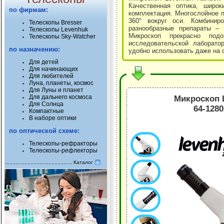
Качественная оптика, широк
по фирмам:
комплектация. Многослойное 
360° вокруг оси. Комбинир
Телескопы Bresser
разнообразные препараты –
Телескопы Levenhuk
Микроскоп прекрасно подо
Телескопы Sky-Watcher
исследовательской лаборатор
по назначению:
удобно использовать даже на 
Для детей
Для начинающих
Для любителей
Луна, планеты, космос
Для Луны и планет
Для дальнего космоса
Микроскоп L
Для Солнца
64-128
Компактные
В наборе оптики
по оптической схеме:
Телескопы-рефракторы
Телескопы-рефлекторы
Каталог