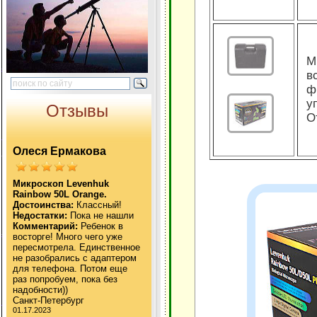
М
в
ф
у
Отзывы
О
Олеся Ермакова
Микроскоп Levenhuk
Rainbow 50L Orange.
Достоинства:
Классный!
Недостатки:
Пока не нашли
Комментарий:
Ребенок в
восторге! Много чего уже
пересмотрела. Единственное
не разобрались с адаптером
для телефона. Потом еще
раз попробуем, пока без
надобности))
Санкт-Петербург
01.17.2023