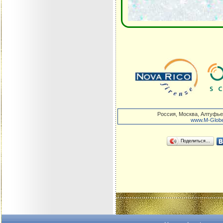
Россия
,
Москва
,
Алтуфье
www.M-Globe
Поделиться…