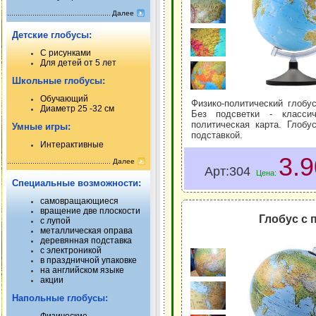
Далее
Детские глобусы:
С рисунками
Для детей от 5 лет
Школьные глобусы:
Обучающий
Физико-политический глобу
Диаметр 25 -32 см
Без подсветки - классическая физическая карта. При включении подсветки -
политическая карта. Глобу
Умные игры:
подставкой.
Интерактивные
3.
Далее
Арт:304
Цена:
Специальные возможности:
самовращающиеся
вращение две плоскости
Глобус с 
с лупой
металлическая оправа
деревянная подставка
с электроникой
в праздничной упаковке
на английском языке
акции
Напольные глобусы: