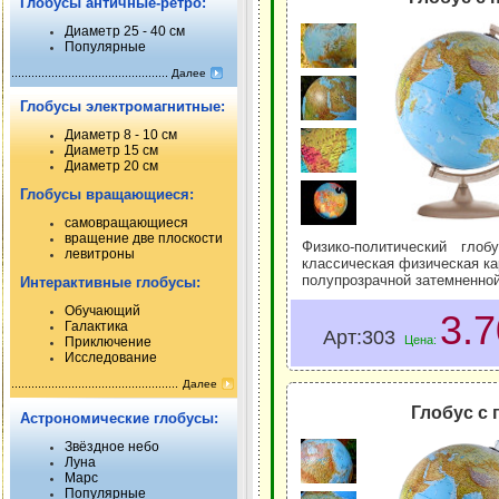
Глобусы античные-ретро:
Диаметр 25 - 40 см
Популярные
Далее
Глобусы электромагнитные:
Диаметр 8 - 10 см
Диаметр 15 см
Диаметр 20 см
Глобусы вращающиеся:
самовращающиеся
вращение две плоскости
Физико-политический гло
левитроны
классическая физическая кар
полупрозрачной затемненной
Интерактивные глобусы:
Обучающий
3.
Галактика
Арт:303
Цена:
Приключение
Исследование
Далее
Глобус с 
Астрономические глобусы:
Звёздное небо
Луна
Марс
Популярные