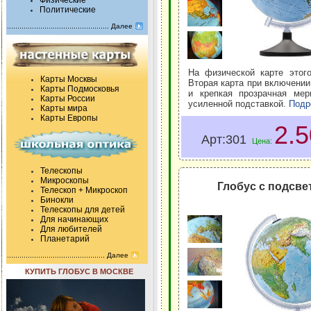
Физические
Политические
Далее
На физической карте этог
Карты Москвы
Вторая карта при включении 
Карты Подмосковья
и крепкая прозрачная мер
Карты России
усиленной подставкой.
Подр
Карты мира
Карты Европы
2.
Арт:301
Цена:
Телескопы
Микроскопы
Глобус с подсве
Телескоп + Микроскоп
Бинокли
Телескопы для детей
Для начинающих
Для любителей
Планетарий
Далее
КУПИТЬ ГЛОБУС В МОСКВЕ