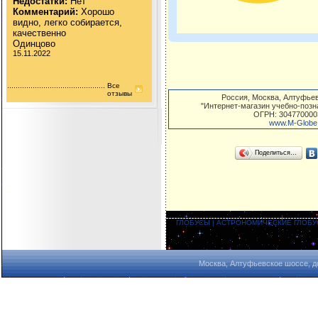
Недостатки:
Нет
Комментарий:
Хорошо
видно, легко собирается,
качественно
Одинцово
15.11.2022
Все
отзывы
Россия
,
Москва
,
Алтуфьев
"Интернет-магазин учебно-поз
ОГРН: 304770000
www.M-Globe
Поделиться…
ГЛОБУСЫ
|
АСТРОНОМИЧЕСКИЕ ГЛОБ
Москва, Алтуфьевское шоссе, д