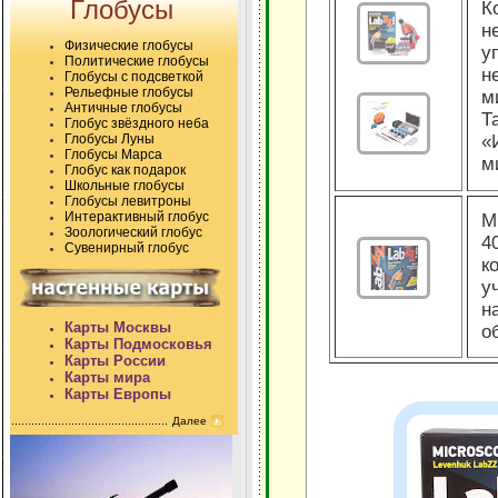
Глобусы
К
н
Физические глобусы
у
Политические глобусы
н
Глобусы с подсветкой
Рельефные глобусы
м
Античные глобусы
Т
Глобус звёздного неба
Глобусы Луны
«
Глобусы Марса
м
Глобус как подарок
Школьные глобусы
Глобусы левитроны
Интерактивный глобус
М
Зоологический глобус
4
Сувенирный глобус
к
у
н
Карты Москвы
о
Карты Подмосковья
Карты России
Карты мира
Карты Европы
Далее