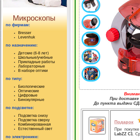
Микроскопы
по фирмам:
Bresser
Levenhuk
по назначению:
Детские (6-8 лет)
Школьные/учебные
Прикладные работы
Лабораторные
В наборе оптики
по типу:
Биологические
Оптические
Вниман
Цифровые
При доставке 
Бинокулярные
До пункта выдачи СДЭ
по подсветке:
Подсветка снизу
Подсветка сверху
Подарок
Комбинированная
Естественный свет
При покупк
LabZZ C1
. С
по электронике: