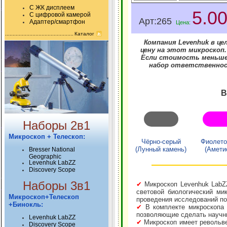
С ЖК дисплеем
5.0
С цифровой камерой
Арт:265
Адаптер/смартфон
Цена:
Каталог
Компания Levenhuk в це
цену на этот микроскоп
Если стоимость меньше 
набор ответственнос
В
Наборы 2в1
Микроскоп + Телескоп:
Чёрно-серый
Фиолет
(Лунный камень)
(Амети
Bresser National
Geographic
Levenhuk LabZZ
Discovery Scope
Наборы 3в1
✔
Микроскоп Levenhuk LabZZ
световой биологический ми
Микроскоп+Телескоп
проведения исследований по
+Бинокль:
✔
В комплекте микроскопа 
позволяющие сделать научн
Levenhuk LabZZ
✔
Микроскоп имеет револьвер
Discovery Scope