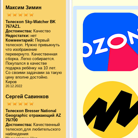
Максим Зимин
Телескоп Sky-Watcher BK
767AZ1.
Достоинства:
Качество
Недостатки:
нет
Комментарий:
Первый
телескоп. Нужно привыкнуть
что изображение
перевернуто. Качественная
сборка. Легко собирается.
Покупался в качестве
подарка ребёнку на 10 лет.
Со своими задачами за такую
цену вполне достойно.
Киров
20.12.2022
Сергей Савинков
Телескоп Bresser National
Geographic отражающий AZ
76/700
Достоинства:
Качественный
телескоп,для любительского
наблюдения