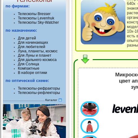
640х 
по фирмам:
знак
раст
Телескопы Bresser
орга
Телескопы Levenhuk
конс
Телескопы Sky-Watcher
модел
по назначению:
10х-1
есть 
Для детей
опыто
Для начинающих
разны
Для любителей
Луна, планеты, космос
Для Луны и планет
Для дальнего космоса
Для Солнца
Компактные
В наборе оптики
Микроско
цвет а
по оптической схеме:
зу
Телескопы-рефракторы
Телескопы-рефлекторы
Каталог