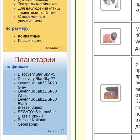
п
Театральные бинокли
Для наблюдения -птицы
к
- животные - пейзажи
С переменным
увеличением
по размеру:
М
4
Компактные
Классические
W
д
Каталог
Планетарии
У
по фирмам:
п
Discovery Star Sky P5
я
Discovery Star Sky P7
э
Levenhuk LabZZ SP20
Grey
м
Levenhuk LabZZ SP30
о
White
Levenhuk LabZZ SP30
б
Black
с
Bresser Junior
SEGATOYS HomeStar
п
Classic, синий
и
Bresser National
Geographic
д
Каталог