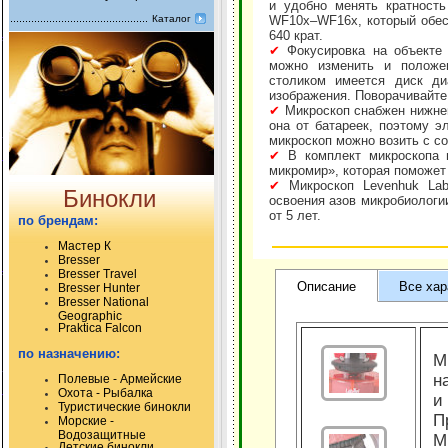
и удобно менять кратность
Каталог
WF10x–WF16x, который обесп
640 крат.
✔
Фокусировка на объекте 
можно изменить и положе
столиком имеется диск ди
изображения. Поворачивайте 
✔
Микроскоп снабжен нижней
она от батареек, поэтому э
микроскоп можно возить с с
✔
В комплект микроскопа в
микромир», которая поможет
✔
Микроскоп Levenhuk La
Бинокли
освоения азов микробиологи
от 5 лет.
по брендам:
Мастер К
Bresser
Bresser Travel
Описание
Все хар
Bresser Hunter
Bresser National
Geographic
Praktica Falcon
по назначению:
М
н
Полевые - Армейские
Охота - Рыбалка
и
Туристические бинокли
П
Морские -
Водозащитные
М
Детские бинокли