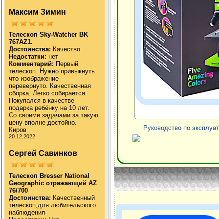
Максим Зимин
Телескоп Sky-Watcher BK
767AZ1.
Достоинства:
Качество
Недостатки:
нет
Комментарий:
Первый
телескоп. Нужно привыкнуть
что изображение
перевернуто. Качественная
сборка. Легко собирается.
Покупался в качестве
подарка ребёнку на 10 лет.
Со своими задачами за такую
цену вполне достойно.
Руководство по эксплуат
Киров
20.12.2022
Сергей Савинков
Телескоп Bresser National
Geographic отражающий AZ
76/700
Достоинства:
Качественный
телескоп,для любительского
наблюдения