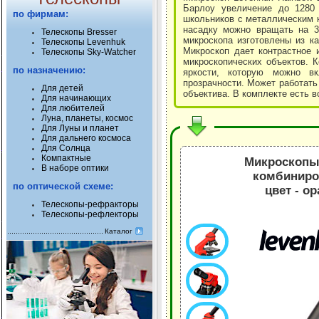
Барлоу увеличение до 1280 
по фирмам:
школьников с металлическим 
насадку можно вращать на 36
Телескопы Bresser
микроскопа изготовлены из к
Телескопы Levenhuk
Микроскоп дает контрастное 
Телескопы Sky-Watcher
микроскопических объектов. К
по назначению:
яркости, которую можно вк
прозрачности. Может работать 
Для детей
объектива. В комплекте есть 
Для начинающих
Для любителей
Луна, планеты, космос
Для Луны и планет
Для дальнего космоса
Для Солнца
Компактные
Микроскопы 
В наборе оптики
комбиниров
по оптической схеме:
цвет - о
Телескопы-рефракторы
Телескопы-рефлекторы
Каталог