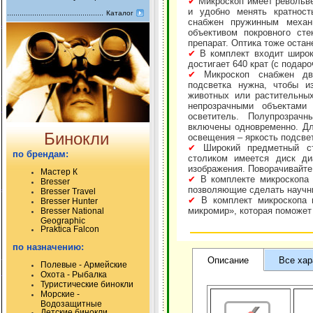
✔
Микроскоп имеет револьвер
и удобно менять кратност
Каталог
снабжен пружинным механ
объективом покровного ст
препарат. Оптика тоже остан
✔
В комплект входит широк
достигает 640 крат (с подар
✔
Микроскоп снабжен дву
подсветка нужна, чтобы и
животных или растительны
непрозрачными объектами
осветитель. Полупрозрач
включены одновременно. Дл
Бинокли
освещения – яркость подсвет
✔
Широкий предметный ст
по брендам:
столиком имеется диск ди
изображения. Поворачивайте 
Мастер К
✔
В комплекте микроскопа 
Bresser
позволяющие сделать научн
Bresser Travel
✔
В комплект микроскопа в
Bresser Hunter
микромир», которая поможет
Bresser National
Geographic
Praktica Falcon
по назначению:
Описание
Все хар
Полевые - Армейские
Охота - Рыбалка
Туристические бинокли
Морские -
Водозащитные
Детские бинокли