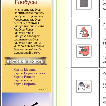
Глобусы
м
к
Физические глобусы
Политические глобусы
Глобусы с подсветкой
Рельефные глобусы
Античные глобусы
У
Глобус звёздного неба
Н
Глобусы Луны
Глобусы Марса
п
Глобус как подарок
н
Школьные глобусы
в
Глобусы левитроны
Интерактивный глобус
п
Зоологический глобус
п
Сувенирный глобус
п
и
Карты Москвы
Карты Подмосковья
К
Карты России
н
Карты мира
в
Карты Европы
п
Далее
п
м
м