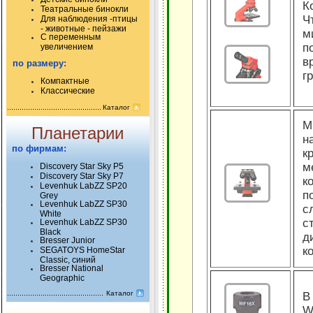
К
Театральные бинокли
Ч
Для наблюдения -птицы
- животные - пейзажи
м
С переменным
п
увеличением
в
по размеру:
г
Компактные
Классические
Каталог
М
Планетарии
н
по фирмам:
к
м
Discovery Star Sky P5
Discovery Star Sky P7
к
Levenhuk LabZZ SP20
п
Grey
Levenhuk LabZZ SP30
с
White
с
Levenhuk LabZZ SP30
Black
д
Bresser Junior
к
SEGATOYS HomeStar
Classic, синий
Bresser National
Geographic
Каталог
В
W