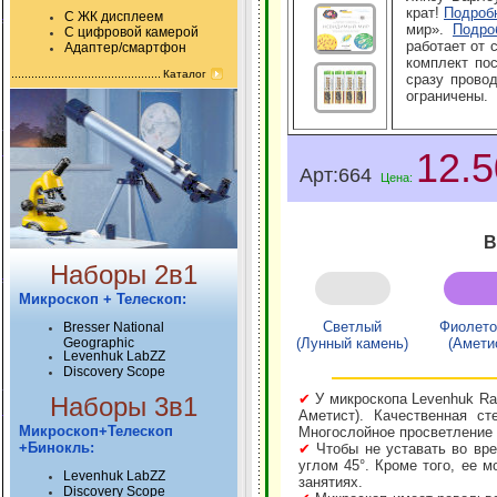
крат!
Подробн
С ЖК дисплеем
мир».
Подро
С цифровой камерой
работает от 
Адаптер/смартфон
комплект по
Каталог
сразу прово
ограничены.
12.
Арт:664
Цена:
В
Наборы 2в1
Микроскоп + Телескоп:
Светлый
Фиолет
Bresser National
Geographic
(Лунный камень)
(Амети
Levenhuk LabZZ
Discovery Scope
✔
У микроскопа Levenhuk Ra
Наборы 3в1
Аметист). Качественная ст
Микроскоп+Телескоп
Многослойное просветление 
+Бинокль:
✔
Чтобы не уставать во вре
углом 45°. Кроме того, ее м
Levenhuk LabZZ
занятиях.
Discovery Scope