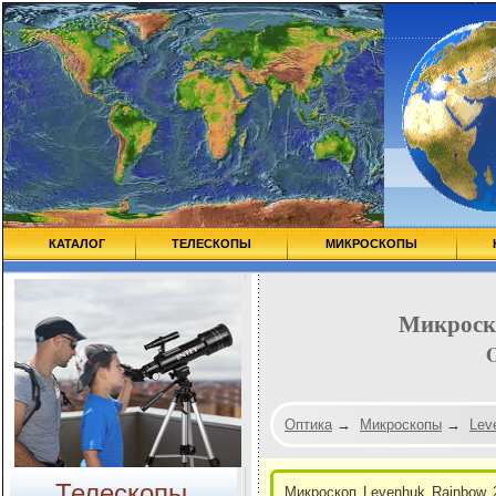
КАТАЛОГ
ТЕЛЕСКОПЫ
МИКРОСКОПЫ
Микроск
Оптика
→
Микроскопы
→
Lev
Телескопы
Микроскоп Levenhuk Rainbow 